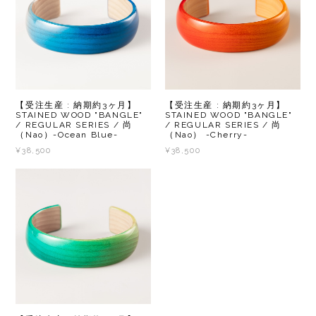
【受注生産 : 納期約3ヶ月】
【受注生産 : 納期約3ヶ月】
STAINED WOOD "BANGLE"
STAINED WOOD "BANGLE"
/ REGULAR SERIES / 尚
/ REGULAR SERIES / 尚
（Nao）-Ocean Blue-
（Nao） -Cherry-
¥38,500
¥38,500