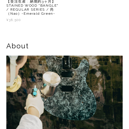
【受注生産 : 納期約3ヶ月】
STAINED WOOD "BANGLE"
/ REGULAR SERIES / 尚
（Nao）-Emerald Green-
¥38,500
About